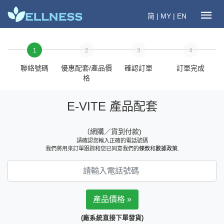
简
|
MY
|
EN
1
2
3
4
聯絡號碼
優惠配套/產品價
確認訂單
訂單完成
格
E-VITE 產品配套
（網購／貨到付款)
請確認您輸入正確的電話號碼
我們將用來訂單跟踪和您已同意我們的
條款
和
數據政策
.
(廠系統直接下單發貨)