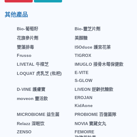
其他產品
Bio-葡萄籽
Bio-靈芝片劑
花旗參片劑
美顏糖
雙藻排毒
ISOduce 護宮花茶
Frusso
TIGROX
LIVETAL 牛樟芝
IMUGLO 接骨木莓保健飲
E-VITE
LOQUAT 虎乳芝 (枇杷)
S-GLOW
D-VINE 護膚寶
LIVEON 逆齡抗糖飲
EROJAN
moveon 靈活飲
KidAone
MICROBIOME 益生菌
PROBIOME 百億菌隊
Relazz 深眠饮
NOVIA 寶藏女丸
ZENSO
FEMOIRE