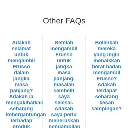
Other FAQs
Adakah
Setelah
Bolehkah
selamat
mengambil
mereka
untuk
Frusso
yang ingin
mengambil
untuk
menaikkan
Frusso
jangka
berat badan
dalam
masa
mengambil
jangka
panjang,
Frusso?
masa
masalah
Adakah
panjang?
sembelit
terdapat
Adakah ia
saya
sebarang
mengakibatkan
selesai.
kesan
sebarang
Adakah
sampingan?
kebergantungan
saya perlu
terhadap
meneruskan
produk
pengambilan