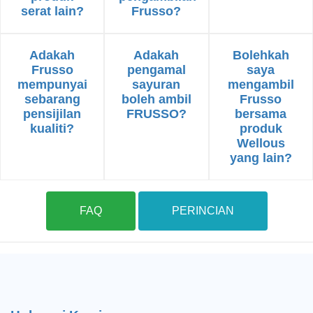
serat lain?
Frusso?
Adakah
Adakah
Bolehkah
Frusso
pengamal
saya
mempunyai
sayuran
mengambil
sebarang
boleh ambil
Frusso
pensijilan
FRUSSO?
bersama
kualiti?
produk
Wellous
yang lain?
FAQ
PERINCIAN