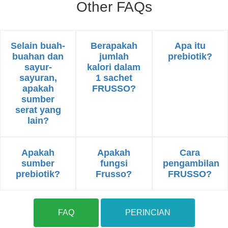
Other FAQs
Selain buah-
Berapakah
Apa itu
buahan dan
jumlah
prebiotik?
sayur-
kalori dalam
sayuran,
1 sachet
apakah
FRUSSO?
sumber
serat yang
lain?
Apakah
Apakah
Cara
sumber
fungsi
pengambilan
prebiotik?
Frusso?
FRUSSO?
FAQ
PERINCIAN