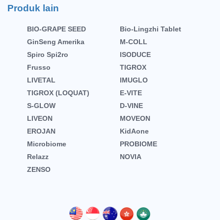
Produk lain
BIO-GRAPE SEED
Bio-Lingzhi Tablet
GinSeng Amerika
M-COLL
Spiro Spi2ro
ISODUCE
Frusso
TIGROX
LIVETAL
IMUGLO
TIGROX (LOQUAT)
E-VITE
S-GLOW
D-VINE
LIVEON
MOVEON
EROJAN
KidAone
Microbiome
PROBIOME
Relazz
NOVIA
ZENSO