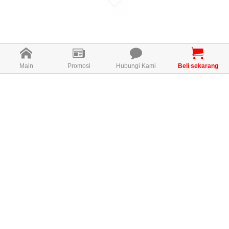
Main
Promosi
Hubungi Kami
Beli sekarang
Apa itu S-GLOW?
S-GLOW diperkaya dengan bahan-
bahan yang dipatenkan yang
mempunyai fungsi ganda. Sebagai
contoh, Lynside® Forte B dari
Perancis adalah ragi berfungsi yang
diperkaya dengan vitamin untuk
mencapai formula B kompleks dari 8
vitamin B penting yang dapat