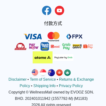
付款方式
Disclaimer
•
Term of Service
•
Returns & Exchange
Policy
•
Shipping Info
•
Privacy Policy
Copyright © WellnessMall owned by EVOOZ SDN.
BHD. 202401011942 (1557792-M) (M1183)
2026 All rights reserved