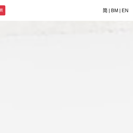
简
|
BM
|
EN
買