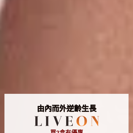
由內而外逆齡生長
買2盒有優惠