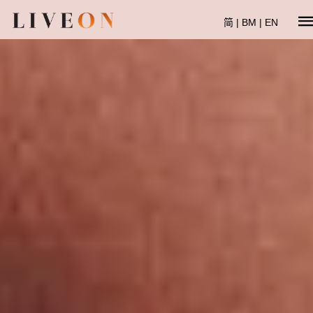
简
|
BM
|
EN