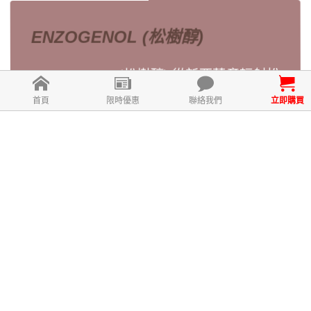
ENZOGENOL (松樹醇)
ENZOGENOL (松樹醇) 從新西蘭產輻射松
(Pinus Radiata) 萃取， 也是國際專利認證
首頁
限時優惠
聯絡我們
立即購買
純淨水萃取工藝製成， 高程度保全其抗氧
化活性。它也擁有美國 FDA GRAS認證，
含多種類黃酮, 包括原華青素， 黃杉素，
兒荼素等